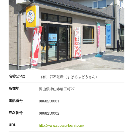
名称(かな)
（有）昴不動産（すばるふどうさん）
所在地
岡山県津山市細工町27
電話番号
0868250001
FAX番号
0868250002
URL
http://www.subaru-tochi.com/