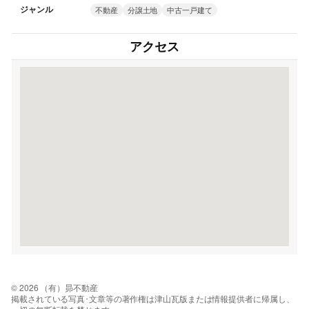
ジャンル
不動産
分譲土地
中古一戸建て
アクセス
© 2026 （有）昴不動産
掲載されている写真･文章等の著作権は津山瓦版または情報提供者に帰属し、