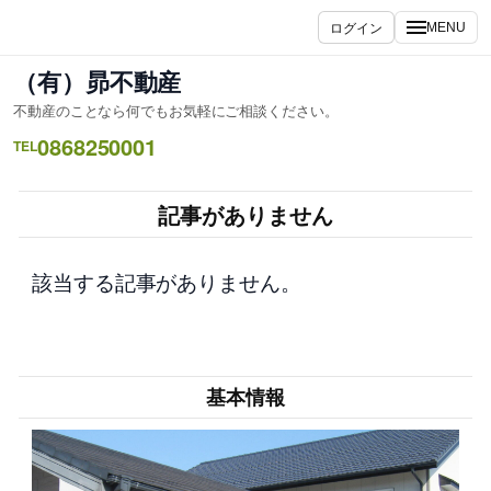
内
ログイン
MENU
容
を
（有）昴不動産
ス
不動産のことなら何でもお気軽にご相談ください。
キ
0868250001
ッ
TEL
プ
記事がありません
該当する記事がありません。
基本情報