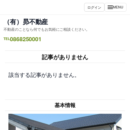
内
ログイン
MENU
容
を
（有）昴不動産
ス
不動産のことなら何でもお気軽にご相談ください。
キ
0868250001
ッ
TEL
プ
記事がありません
該当する記事がありません。
基本情報