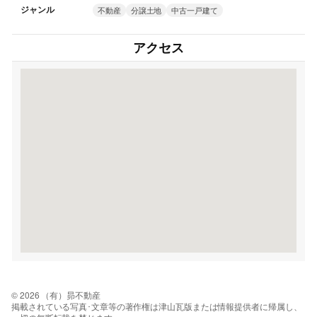
ジャンル
不動産
分譲土地
中古一戸建て
アクセス
© 2026 （有）昴不動産
掲載されている写真･文章等の著作権は津山瓦版または情報提供者に帰属し、