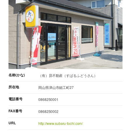
名称(かな)
（有）昴不動産（すばるふどうさん）
所在地
岡山県津山市細工町27
電話番号
0868250001
FAX番号
0868250002
URL
http://www.subaru-tochi.com/