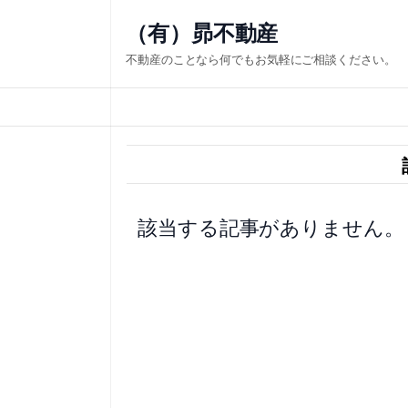
内
（有）昴不動産
容
不動産のことなら何でもお気軽にご相談ください。
を
ス
キ
ッ
プ
該当する記事がありません。