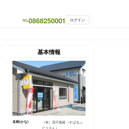
0868250001
ログイン
TEL
基本情報
名称(かな)
（有）昴不動産（すばるふ
どうさん）