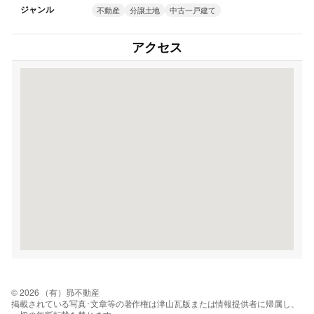
ジャンル
不動産
分譲土地
中古一戸建て
アクセス
© 2026 （有）昴不動産
掲載されている写真･文章等の著作権は津山瓦版または情報提供者に帰属し、