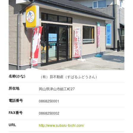
名称(かな)
（有）昴不動産（すばるふどうさん）
所在地
岡山県津山市細工町27
電話番号
0868250001
FAX番号
0868250002
URL
http://www.subaru-tochi.com/