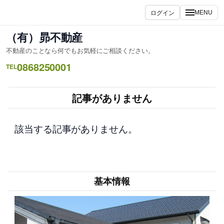
内
ログイン
MENU
容
を
（有）昴不動産
ス
不動産のことなら何でもお気軽にご相談ください。
キ
0868250001
ッ
TEL
プ
記事がありません
該当する記事がありません。
基本情報