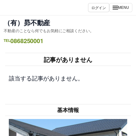
内
ログイン
MENU
容
を
（有）昴不動産
ス
不動産のことなら何でもお気軽にご相談ください。
キ
0868250001
ッ
TEL
プ
記事がありません
該当する記事がありません。
基本情報