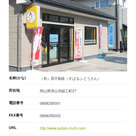
名称(かな)
（有）昴不動産（すばるふどうさん）
所在地
岡山県津山市細工町27
電話番号
0868250001
FAX番号
0868250002
URL
http://www.subaru-tochi.com/