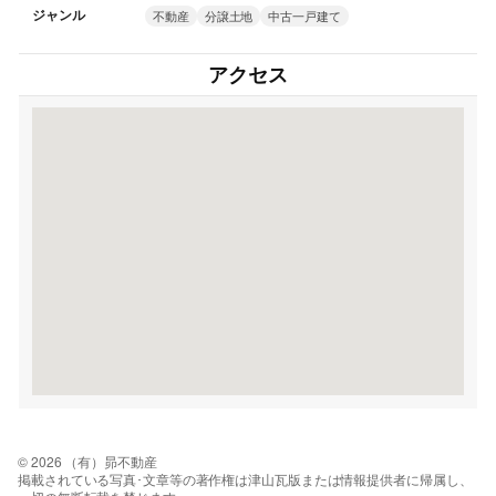
ジャンル
不動産
分譲土地
中古一戸建て
アクセス
© 2026 （有）昴不動産
掲載されている写真･文章等の著作権は津山瓦版または情報提供者に帰属し、