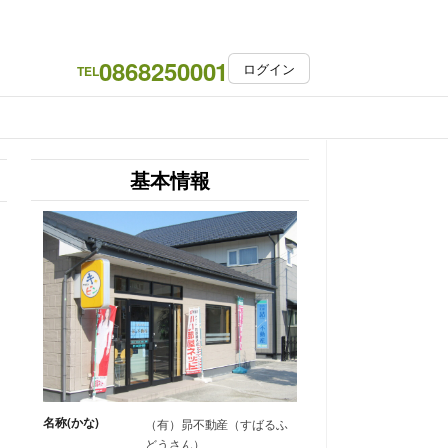
0868250001
ログイン
TEL
基本情報
名称(かな)
（有）昴不動産（すばるふ
どうさん）