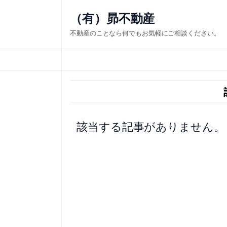
内
（有）昴不動産
容
不動産のことなら何でもお気軽にご相談ください。
を
ス
キ
ッ
プ
該当する記事がありません。