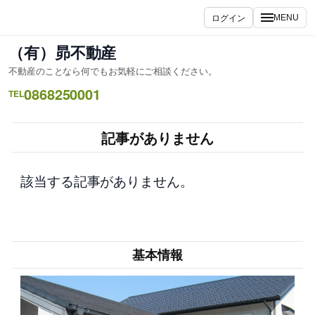
内
ログイン
MENU
容
を
（有）昴不動産
ス
不動産のことなら何でもお気軽にご相談ください。
キ
0868250001
ッ
TEL
プ
記事がありません
該当する記事がありません。
基本情報