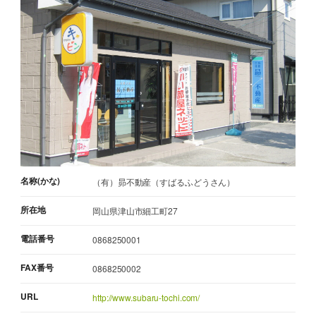
名称(かな)
（有）昴不動産（すばるふどうさん）
所在地
岡山県津山市細工町27
電話番号
0868250001
FAX番号
0868250002
URL
http://www.subaru-tochi.com/