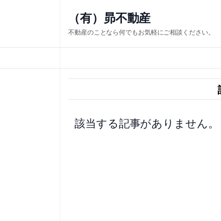
内
（有）昴不動産
容
不動産のことなら何でもお気軽にご相談ください。
を
ス
キ
ッ
プ
該当する記事がありません。