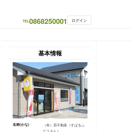
0868250001
ログイン
TEL
基本情報
名称(かな)
（有）昴不動産（すばるふ
どうさん）