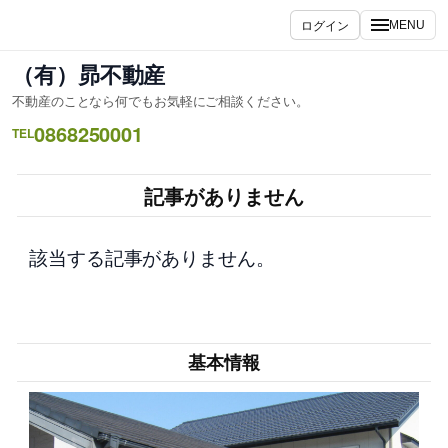
内
ログイン
MENU
容
を
（有）昴不動産
ス
不動産のことなら何でもお気軽にご相談ください。
キ
0868250001
ッ
TEL
プ
記事がありません
該当する記事がありません。
基本情報