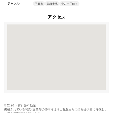
ジャンル
不動産
分譲土地
中古一戸建て
アクセス
© 2026 （有）昴不動産
掲載されている写真･文章等の著作権は津山瓦版または情報提供者に帰属し、