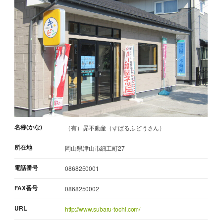
名称(かな)
（有）昴不動産（すばるふどうさん）
所在地
岡山県津山市細工町27
電話番号
0868250001
FAX番号
0868250002
URL
http://www.subaru-tochi.com/