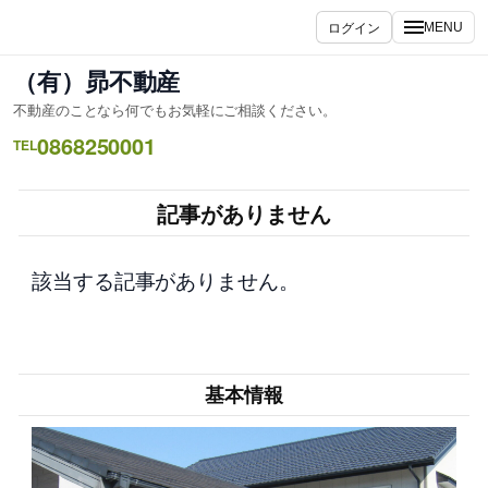
内
ログイン
MENU
容
を
（有）昴不動産
ス
不動産のことなら何でもお気軽にご相談ください。
キ
0868250001
ッ
TEL
プ
記事がありません
該当する記事がありません。
基本情報