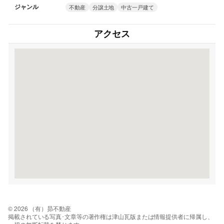
ジャンル
不動産
分譲土地
中古一戸建て
アクセス
© 2026 （有）昴不動産
掲載されている写真･文章等の著作権は津山瓦版または情報提供者に帰属し、