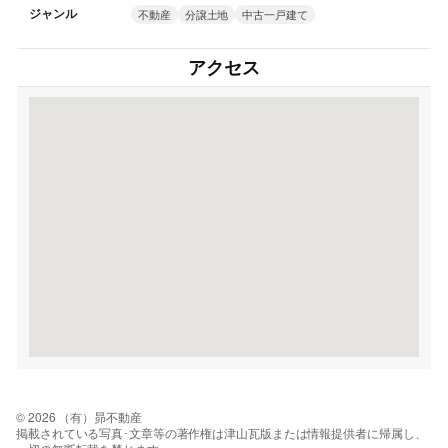
ジャンル
不動産
分譲土地
中古一戸建て
アクセス
© 2026 （有）昴不動産
掲載されている写真･文章等の著作権は津山瓦版または情報提供者に帰属し、