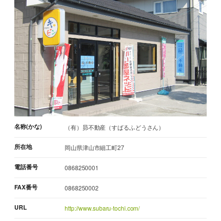
名称(かな)
（有）昴不動産（すばるふどうさん）
所在地
岡山県津山市細工町27
電話番号
0868250001
FAX番号
0868250002
URL
http://www.subaru-tochi.com/