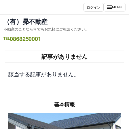
内
ログイン
MENU
容
を
（有）昴不動産
ス
不動産のことなら何でもお気軽にご相談ください。
キ
0868250001
ッ
TEL
プ
記事がありません
該当する記事がありません。
基本情報