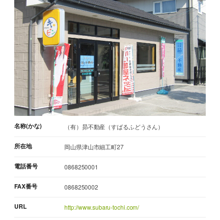
名称(かな)
（有）昴不動産（すばるふどうさん）
所在地
岡山県津山市細工町27
電話番号
0868250001
FAX番号
0868250002
URL
http://www.subaru-tochi.com/