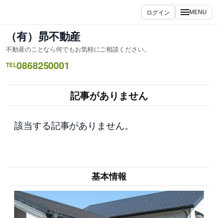
内
ログイン
MENU
容
を
（有）昴不動産
ス
不動産のことなら何でもお気軽にご相談ください。
キ
0868250001
ッ
TEL
プ
記事がありません
該当する記事がありません。
基本情報