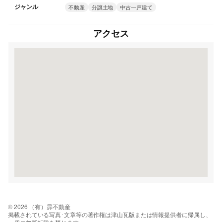
ジャンル
不動産
分譲土地
中古一戸建て
アクセス
© 2026 （有）昴不動産
掲載されている写真･文章等の著作権は津山瓦版または情報提供者に帰属し、