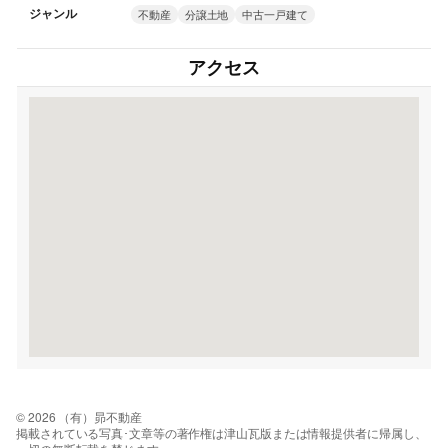
ジャンル
不動産
分譲土地
中古一戸建て
アクセス
© 2026 （有）昴不動産
掲載されている写真･文章等の著作権は津山瓦版または情報提供者に帰属し、