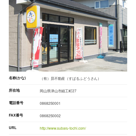
名称(かな)
（有）昴不動産（すばるふどうさん）
所在地
岡山県津山市細工町27
電話番号
0868250001
FAX番号
0868250002
URL
http://www.subaru-tochi.com/