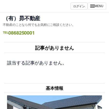
内
ログイン
MENU
容
を
（有）昴不動産
ス
不動産のことなら何でもお気軽にご相談ください。
キ
0868250001
ッ
TEL
プ
記事がありません
該当する記事がありません。
基本情報