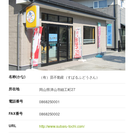
名称(かな)
（有）昴不動産（すばるふどうさん）
所在地
岡山県津山市細工町27
電話番号
0868250001
FAX番号
0868250002
URL
http://www.subaru-tochi.com/