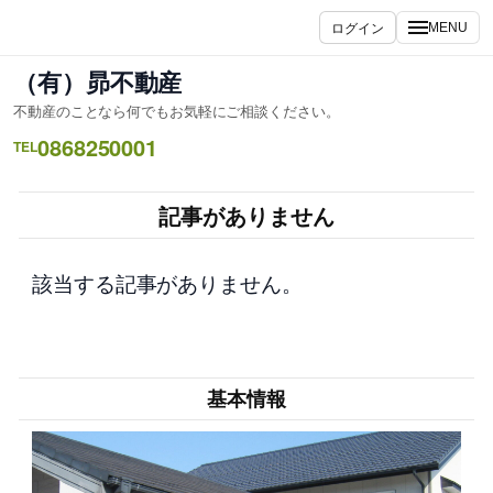
内
ログイン
MENU
容
を
（有）昴不動産
ス
不動産のことなら何でもお気軽にご相談ください。
キ
0868250001
ッ
TEL
プ
記事がありません
該当する記事がありません。
基本情報