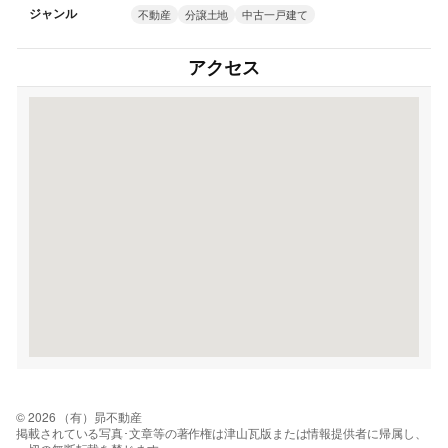
ジャンル
不動産
分譲土地
中古一戸建て
アクセス
© 2026 （有）昴不動産
掲載されている写真･文章等の著作権は津山瓦版または情報提供者に帰属し、