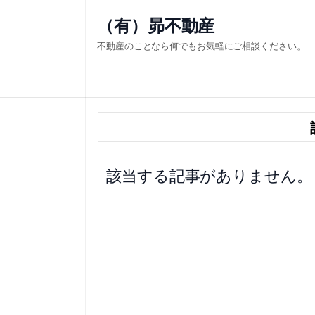
内
（有）昴不動産
容
不動産のことなら何でもお気軽にご相談ください。
を
ス
キ
ッ
プ
該当する記事がありません。