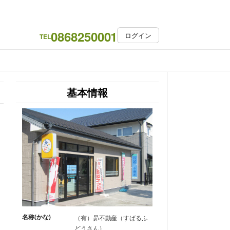
0868250001
ログイン
TEL
基本情報
名称(かな)
（有）昴不動産（すばるふ
どうさん）