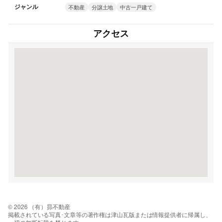
ジャンル
不動産
分譲土地
中古一戸建て
アクセス
© 2026 （有）昴不動産
掲載されている写真･文章等の著作権は津山瓦版または情報提供者に帰属し、