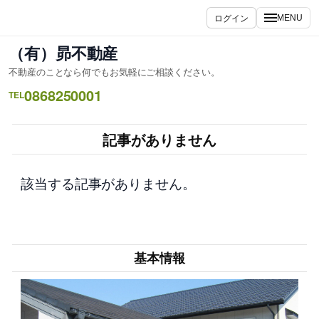
内
ログイン
MENU
容
を
（有）昴不動産
ス
不動産のことなら何でもお気軽にご相談ください。
キ
0868250001
ッ
TEL
プ
記事がありません
該当する記事がありません。
基本情報