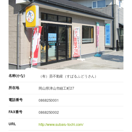
名称(かな)
（有）昴不動産（すばるふどうさん）
所在地
岡山県津山市細工町27
電話番号
0868250001
FAX番号
0868250002
URL
http://www.subaru-tochi.com/